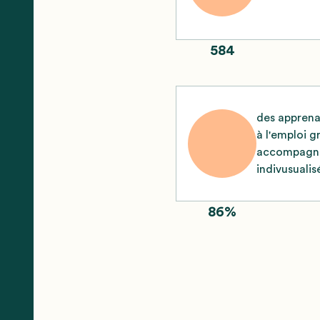
584
des apprena
à l'emploi g
accompagne
indivusualis
86%