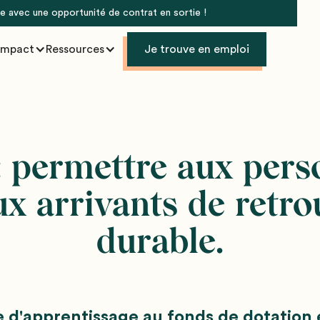
vie avec une opportunité de contrat en sortie !
Impact
Ressources
Je trouve en emploi
: permettre aux pers
x arrivants de retr
durable.
e d'apprentissage au fonds de dotation 