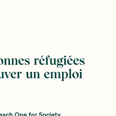
onnes réfugiées
ouver un emploi
each One for Society,