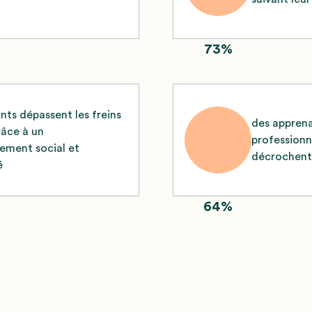
73%
nts dépassent les freins
des apprena
râce à un
professionn
ment social et
décrochent 
é
64%