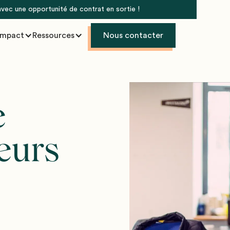
 avec une opportunité de contrat en sortie !
Impact
Ressources
Nous contacter
e
ieurs