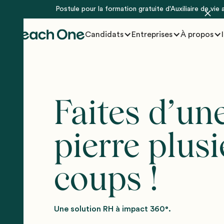
Postule pour la formation gratuite d'Auxiliaire de vie
Candidats
Entreprises
À propos
Faites d’un
pierre plus
coups !
Une solution RH à impact 360°.