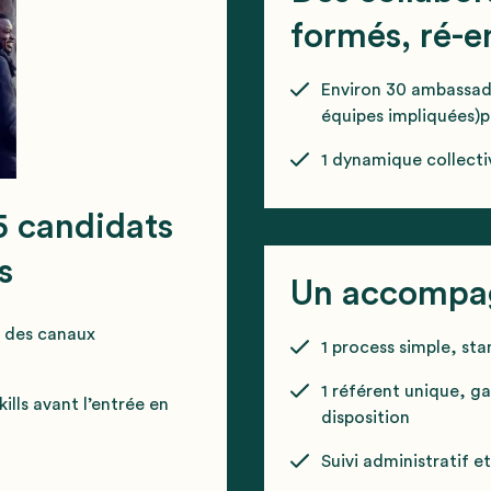
formés, ré-
Environ 30 ambassade
équipes impliquées)
1 dynamique collect
5 candidats
s
Un accompa
s des canaux
1 process simple, sta
1 référent unique, 
ills avant l’entrée en
disposition
Suivi administratif e