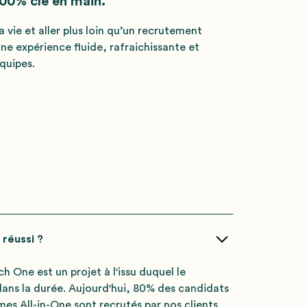
00% clé en main.
la vie et aller plus loin qu’un recrutement
une expérience fluide, rafraichissante et
équipes.
 réussi ?
ch One est un projet à l'issu duquel le
dans la durée. Aujourd'hui, 80% des candidats
s All-in-One sont recrutés par nos clients.