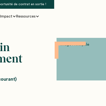
portunité de contrat en sortie !
Impact
Ressources
in
ement
courant)