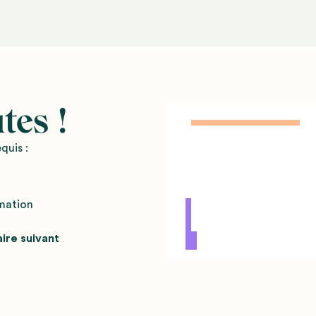
tes !
quis :
rmation
aire suivant