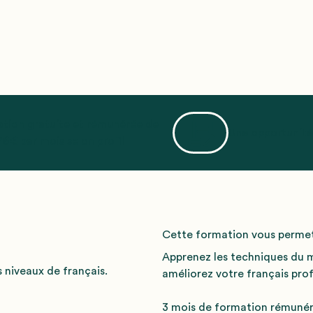
tion gratuite et rémunérée de
Une opportunité
6€ par mois selon profil
Cette formation vous permet
Apprenez les techniques du mé
 niveaux de français.
améliorez votre français prof
3 mois de formation rémunérée