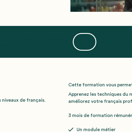
tion gratuite et rémunérée de
Une opportunité
6€ par mois selon profil
Cette formation vous permet
Apprenez les techniques du mé
 niveaux de français.
améliorez votre français prof
3 mois de formation rémunérée
Un module métier