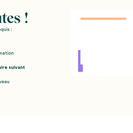
tes !
quis :
rmation
aire suivant
iveau