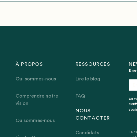
À PROPOS
RESSOURCES
NE
Rest
Qui sommes-nous
Lire le blog
Comprendre notre
FAQ
En v
vision
conf
socié
NOUS
CONTACTER
Où sommes-nous
Candidats
La ce