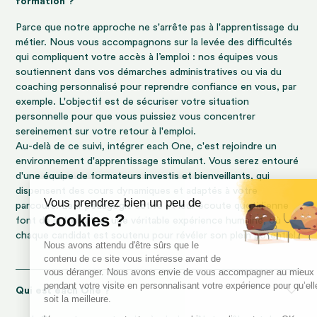
formation ?
Parce que notre approche ne s'arrête pas à l'apprentissage du
métier. Nous vous accompagnons sur la levée des difficultés
qui compliquent votre accès à l’emploi : nos équipes vous
soutiennent dans vos démarches administratives ou via du
coaching personnalisé pour reprendre confiance en vous, par
exemple. L'objectif est de sécuriser votre situation
personnelle pour que vous puissiez vous concentrer
sereinement sur votre retour à l'emploi.
Au-delà de ce suivi, intégrer each One, c'est rejoindre un
environnement d'apprentissage stimulant. Vous serez entouré
d'une équipe de formateurs investis et bienveillants, qui
dispensent des cours dynamiques et adaptés à votre
parcours. Leur pédagogie active et leur écoute quotidienne
font de la formation une véritable expérience humaine, où
chaque candidat est soutenu pour révéler son plein potentiel.
Qui est each One ?